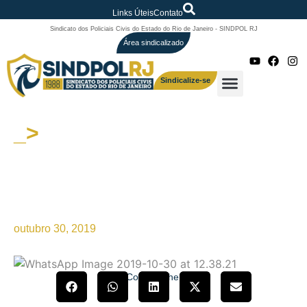
Links Úteis
Contato
Sindicato dos Policiais Civis do Estado do Rio de Janeiro - SINDPOL RJ
Área sindicalizado
Sindicalize-se
_>
SINDPOL/RJ entrevista
COBRAPOL: Diferença de
Tratamento entre Iguais (PC e
PM)
outubro 30, 2019
Compartilhe!