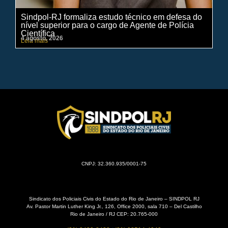
Sindpol-RJ formaliza estudo técnico em defesa do
IN
nível superior para o cargo de Agente de Polícia
ci
Científica
pe
4 agosto, 2026
31 
Leia mais
Lei
CNPJ: 32.360.935/0001-75
Sindicato dos Policiais Civis do Estado do Rio de Janeiro – SINDPOL RJ
Av. Pastor Martin Luther King Jr., 126, Office 2000, sala 710 – Del Castilho
Rio de Janeiro / RJ CEP: 20.765-000