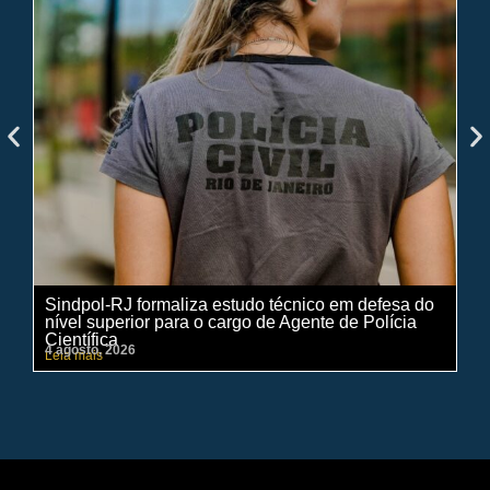
Sindpol-RJ formaliza estudo técnico em defesa do
IN
nível superior para o cargo de Agente de Polícia
ci
Científica
pe
4 agosto, 2026
31 
Leia mais
Lei