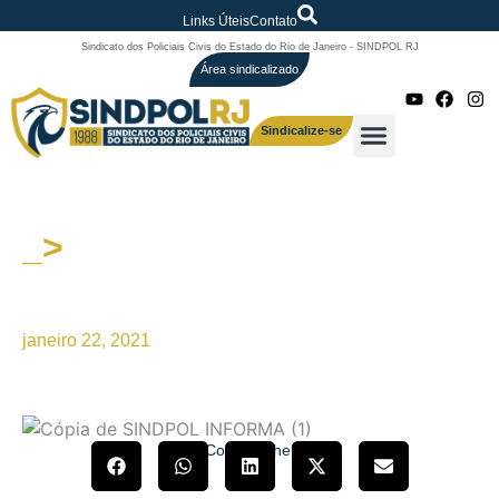
Links Úteis
Contato
Sindicato dos Policiais Civis do Estado do Rio de Janeiro - SINDPOL RJ
Área sindicalizado
Sindicalize-se
_>
SINDPOL/RJ IFORMA:
ELEIÇÕES PRESENCIAIS
janeiro 22, 2021
Compartilhe!