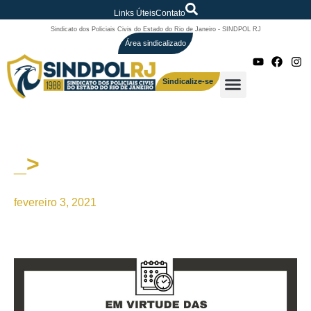
Links Úteis
Contato
Sindicato dos Policiais Civis do Estado do Rio de Janeiro - SINDPOL RJ
Área sindicalizado
Sindicalize-se
_>
SINDPOL/RJ INFORMA
fevereiro 3, 2021