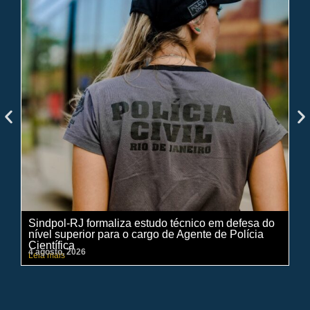
Sindpol-RJ formaliza estudo técnico em defesa do
IN
nível superior para o cargo de Agente de Polícia
ci
Científica
pe
4 agosto, 2026
31 
Leia mais
Lei