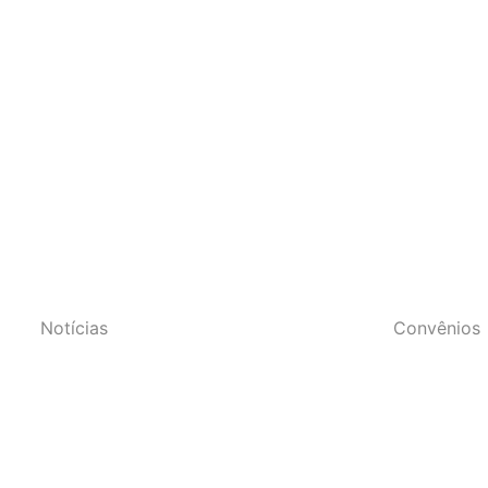
s do Estado do Rio de Janeir
Notícias
Convênios