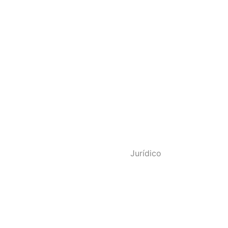
o - SINDPOL RJ
Jurídico