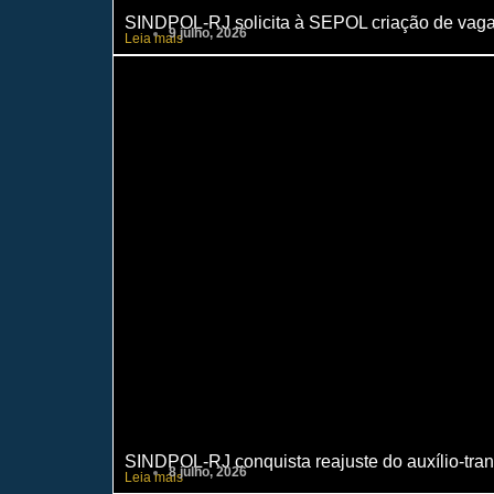
SINDPOL-RJ solicita à SEPOL criação de vaga
9 julho, 2026
Leia mais
SINDPOL-RJ conquista reajuste do auxílio-trans
8 julho, 2026
Leia mais