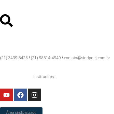
Links Úteis
Contato
Sindicato dos Policiais Civi
(21) 3439-8428
/
(21) 98514-4949
/
contato@sindpolrj.com.br
Institucional
Área sindicalizado