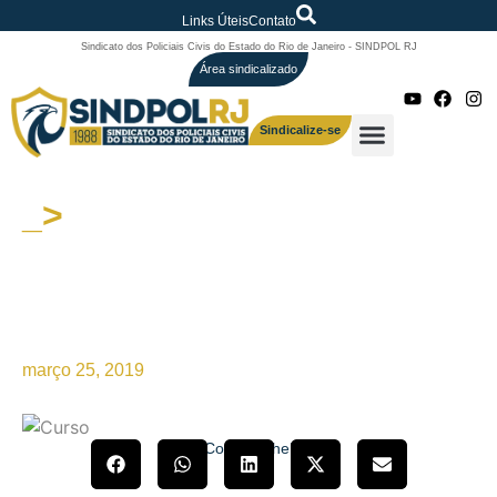
Links Úteis
Contato
Sindicato dos Policiais Civis do Estado do Rio de Janeiro - SINDPOL RJ
Área sindicalizado
Sindicalize-se
_>
V Curso de Perícia Judicial,
que acontecerá em maio, já
está com inscrições abertas.
Confira!
março 25, 2019
Compartilhe!