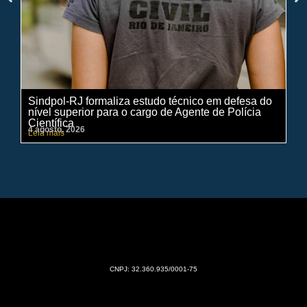
Sindpol-RJ formaliza estudo técnico em defesa do
IN
nível superior para o cargo de Agente de Polícia
ci
Científica
pe
4 agosto, 2026
31 
Leia mais
Lei
CNPJ: 32.360.935/0001-75