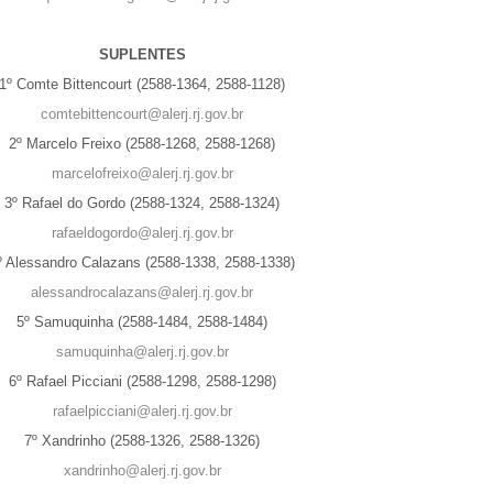
SUPLENTES
1º Comte Bittencourt (2588-1364, 2588-1128)
comtebittencourt@alerj.rj.gov.br
2º Marcelo Freixo (2588-1268, 2588-1268)
marcelofreixo@alerj.rj.gov.br
3º Rafael do Gordo (2588-1324, 2588-1324)
rafaeldogordo@alerj.rj.gov.br
º Alessandro Calazans (2588-1338, 2588-1338)
alessandrocalazans@alerj.rj.gov.br
5º Samuquinha (2588-1484, 2588-1484)
samuquinha@alerj.rj.gov.br
6º Rafael Picciani (2588-1298, 2588-1298)
rafaelpicciani@alerj.rj.gov.br
7º Xandrinho (2588-1326, 2588-1326)
xandrinho@alerj.rj.gov.br