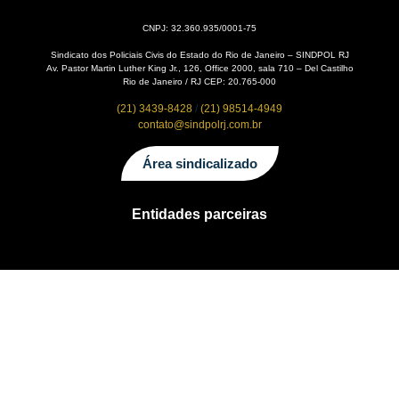
CNPJ: 32.360.935/0001-75
Sindicato dos Policiais Civis do Estado do Rio de Janeiro – SINDPOL RJ
Av. Pastor Martin Luther King Jr., 126, Office 2000, sala 710 – Del Castilho
Rio de Janeiro / RJ CEP: 20.765-000
(21) 3439-8428
/
(21) 98514-4949
contato@sindpolrj.com.br
Área sindicalizado
Entidades parceiras