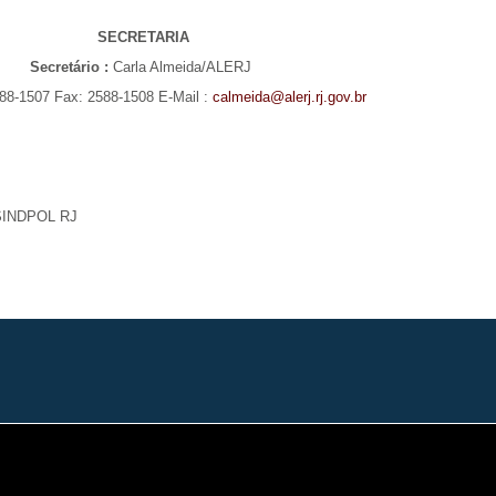
SECRETARIA
Secretário :
Carla Almeida/ALERJ
588-1507 Fax: 2588-1508 E-Mail :
calmeida@alerj.rj.gov.br
 SINDPOL RJ