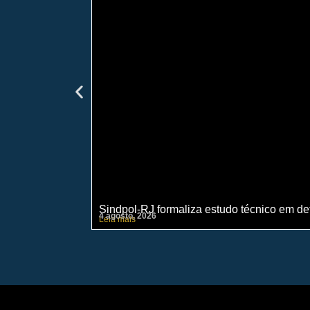
Sindpol-RJ formaliza estudo técnico em def
4 agosto, 2026
Leia mais