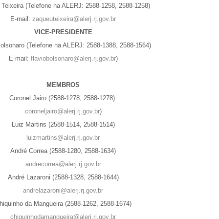
Teixeira (Telefone na ALERJ: 2588-1258, 2588-1258)
E-mail:
zaqueuteixeira@alerj.rj.gov.br
VICE-PRESIDENTE
Bolsonaro (Telefone na ALERJ: 2588-1388, 2588-1564)
E-mail:
flaviobolsonaro@alerj.rj.gov.br
)
MEMBROS
Coronel Jairo (2588-1278, 2588-1278)
coroneljairo@alerj.rj.gov.br
)
Luiz Martins (2588-1514, 2588-1514)
luizmartins@alerj.rj.gov.br
André Correa (2588-1280, 2588-1634)
andrecorrea@alerj.rj.gov.br
André Lazaroni (2588-1328, 2588-1644)
andrelazaroni@alerj.rj.gov.br
hiquinho da Mangueira (2588-1262, 2588-1674)
chiquinhodamangueira@alerj.rj.gov.br