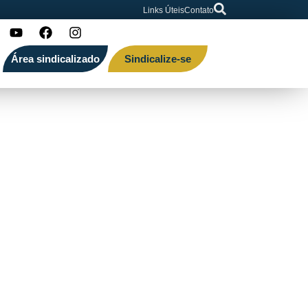
Links Úteis
Contato
Área sindicalizado
Sindicalize-se
 Pública para