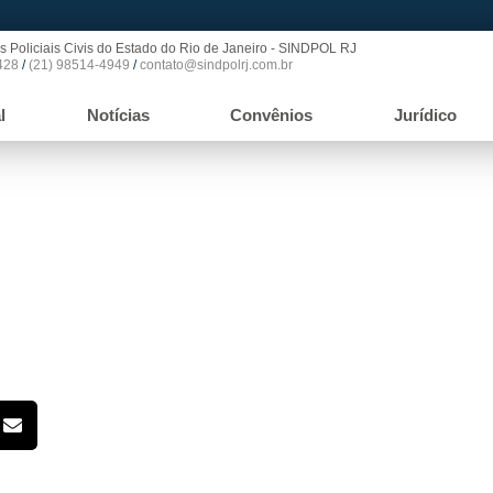
s Policiais Civis do Estado do Rio de Janeiro - SINDPOL RJ
428
/
(21) 98514-4949
/
contato@sindpolrj.com.br
l
Notícias
Convênios
Jurídico
ança da ALERJ realiza Audiência
amento de cargos da Policia Civil