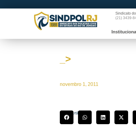
Sindicato do
(21) 3439-8
Instituciona
_>
Comissão de Segur
discutir reenquadr
novembro 1, 2011
Compartilhe!