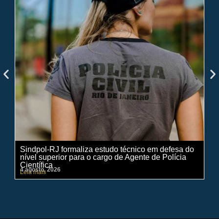
Sindpol-RJ formaliza estudo técnico em defesa do
IN
nível superior para o cargo de Agente de Polícia
ci
Científica
pe
4 agosto, 2026
31 
Leia mais
Lei