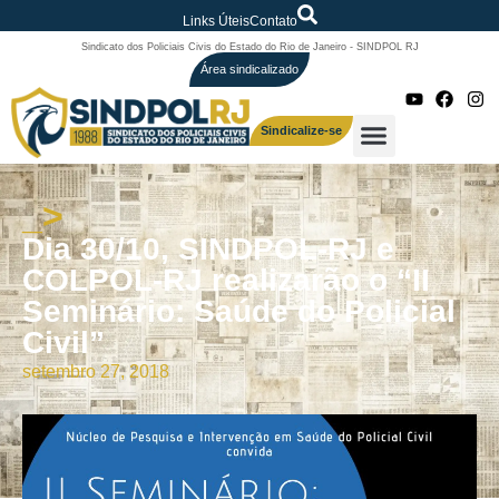
Links Úteis
Contato
Sindicato dos Policiais Civis do Estado do Rio de Janeiro - SINDPOL RJ
Área sindicalizado
Sindicalize-se
_>
Dia 30/10, SINDPOL-RJ e
COLPOL-RJ realizarão o “II
Seminário: Saúde do Policial
Civil”
setembro 27, 2018