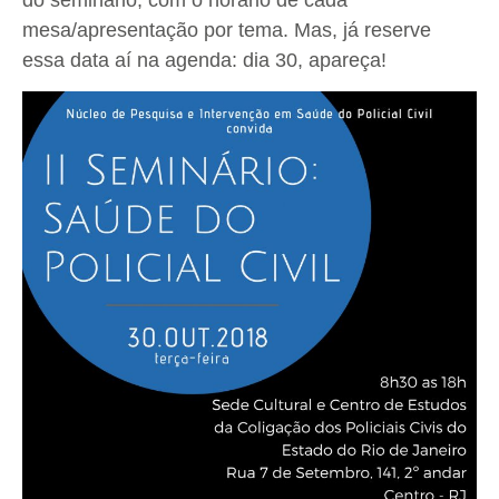
mesa/apresentação por tema. Mas, já reserve
essa data aí na agenda: dia 30, apareça!