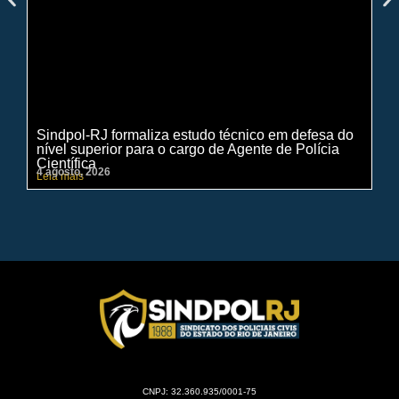
Sindpol-RJ formaliza estudo técnico em defesa do
IN
nível superior para o cargo de Agente de Polícia
ci
Científica
pe
4 agosto, 2026
31 
Leia mais
Lei
CNPJ: 32.360.935/0001-75