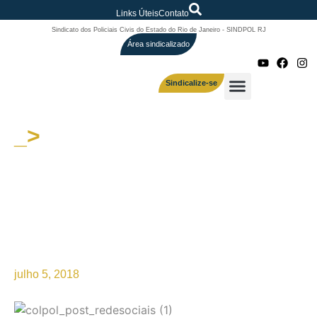
Links Úteis
Contato
Sindicato dos Policiais Civis do Estado do Rio de Janeiro - SINDPOL RJ
Área sindicalizado
Sindicalize-se
_>
FEMPERJ (Fundação Escola
Superior do Ministério
Público do Estado do Rio de
Janeiro) divulga novos
cursos com desconto para
sindicalizados
julho 5, 2018