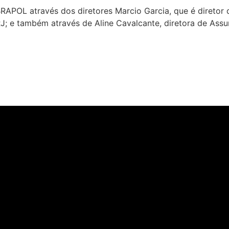
APOL através dos diretores Marcio Garcia, que é diretor
J; e também através de Aline Cavalcante, diretora de As