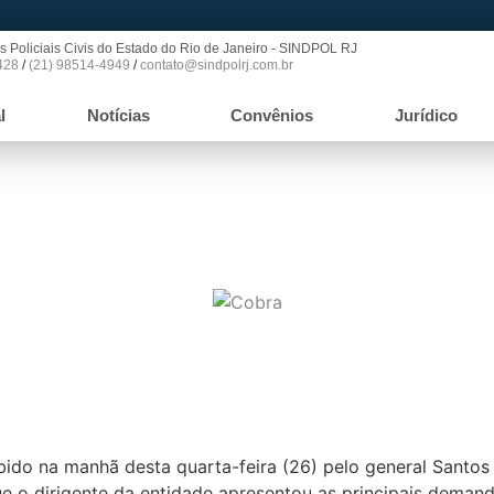
s Policiais Civis do Estado do Rio de Janeiro - SINDPOL RJ
428
/
(21) 98514-4949
/
contato@sindpolrj.com.br
l
Notícias
Convênios
Jurídico
o de Transição, recebe a COBRA
ido na manhã desta quarta-feira (26) pelo general Santos 
que o dirigente da entidade apresentou as principais deman