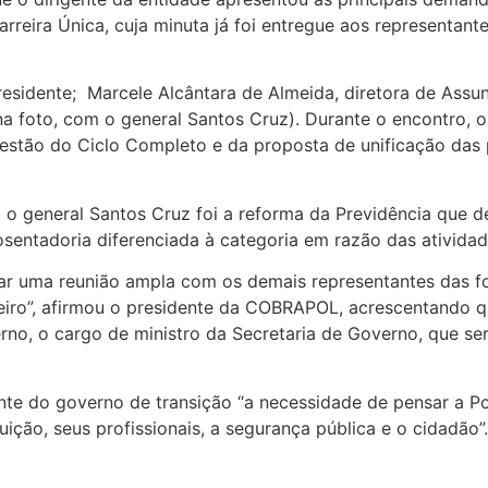
rreira Única, cuja minuta já foi entregue aos representant
sidente; Marcele Alcântara de Almeida, diretora de Assunt
 na foto, com o general Santos Cruz). Durante o encontro
questão do Ciclo Completo e da proposta de unificação das 
general Santos Cruz foi a reforma da Previdência que deve
entadoria diferenciada à categoria em razão das atividade
zar uma reunião ampla com os demais representantes das 
eiro”, afirmou o presidente da COBRAPOL, acrescentando q
no, o cargo de ministro da Secretaria de Governo, que será
nte do governo de transição “a necessidade de pensar a Pol
ição, seus profissionais, a segurança pública e o cidadão”.