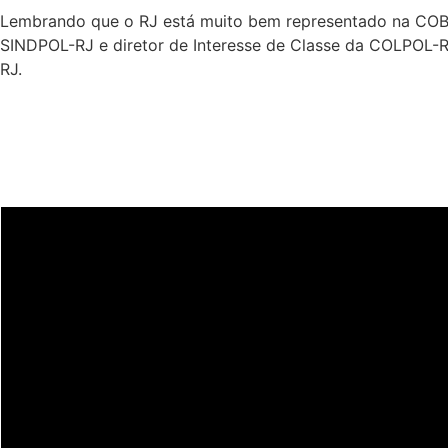
Lembrando que o RJ está muito bem representado na COBR
SINDPOL-RJ e diretor de Interesse de Classe da COLPOL-R
RJ.
Últimas notícias