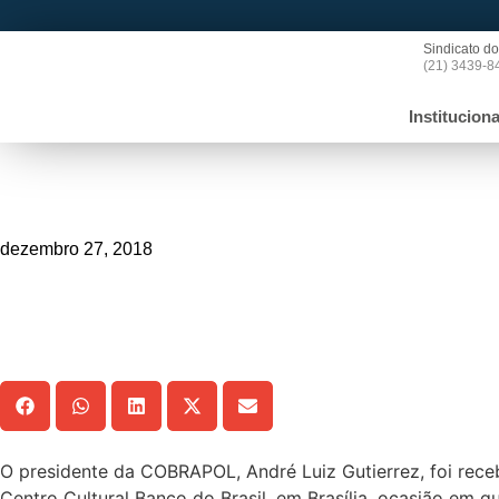
Sindicato do
(21) 3439-8
Instituciona
_>
General Santos Cruz, do Govern
dezembro 27, 2018
Compartilhe!
O presidente da COBRAPOL, André Luiz Gutierrez, foi receb
Centro Cultural Banco do Brasil, em Brasília, ocasião em 