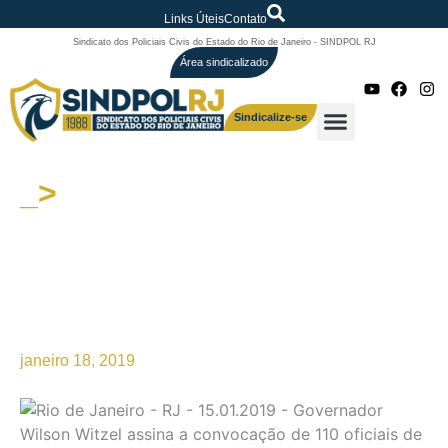
Links Úteis
Contato
Sindicato dos Policiais Civis do Estado do Rio de Janeiro - SINDPOL RJ
Área sindicalizado
Sindicalize-se
_>
Mais uma vitória da luta
classista da COLPOL-RJ e do
SINDPOL: Estado convoca
110 oficiais de cartório para a
Polícia Civil
janeiro 18, 2019