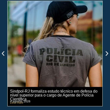
Sindpol-RJ formaliza estudo técnico em defesa do
IN
nível superior para o cargo de Agente de Polícia
ci
Científica
pe
4 agosto, 2026
31 
Leia mais
Lei