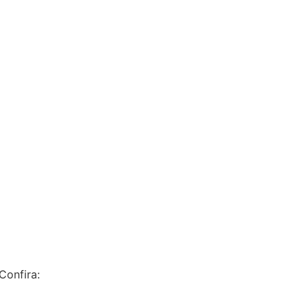
lha Dirigida, edição de 26/07 a
Confira: