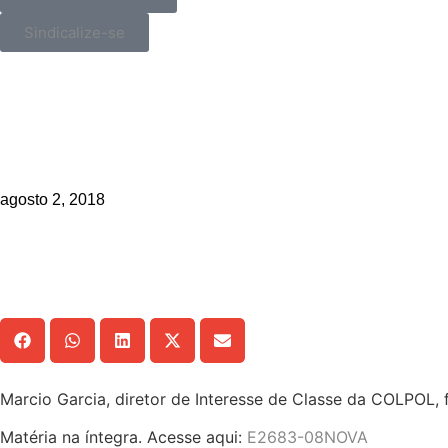
Sindicalize-se
_>
Marcio Garcia, diretor de Interes
01/08
agosto 2, 2018
Compartilhe!
Marcio Garcia, diretor de Interesse de Classe da COLPOL, f
Matéria na íntegra. Acesse aqui:
E2683-08NOVA