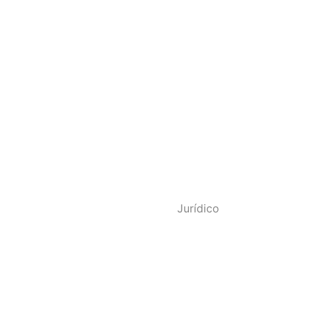
o - SINDPOL RJ
Jurídico