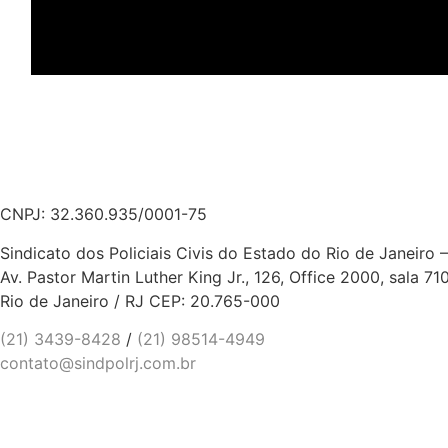
CNPJ: 32.360.935/0001-75
Sindicato dos Policiais Civis do Estado do Rio de Janeiro
Av. Pastor Martin Luther King Jr., 126, Office 2000, sala 71
Rio de Janeiro / RJ CEP: 20.765-000
(21) 3439-8428
/
(21) 98514-4949
contato@sindpolrj.com.br
Entidades parceiras