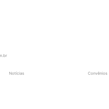
s do Estado do Rio de Janeir
m.br
Notícias
Convênios