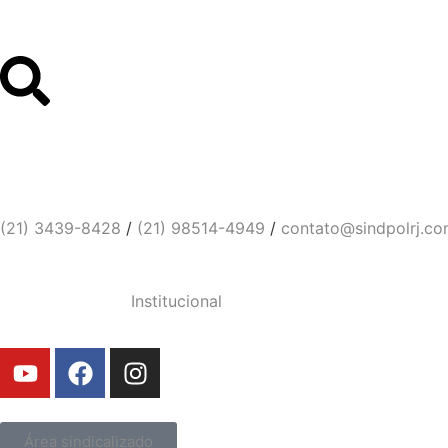
Links Úteis
Contato
Sindicato dos Policiais Civi
(21) 3439-8428
/
(21) 98514-4949
/
contato@sindpolrj.co
Institucional
Área sindicalizado