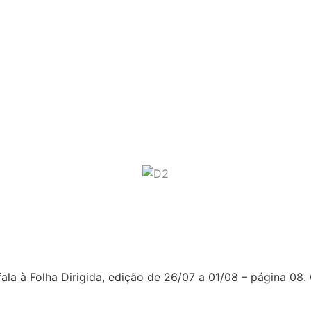
se de Classe da COLPOL, fala à Fo
ala à Folha Dirigida, edição de 26/07 a 01/08 – página 08. 