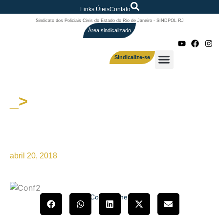
Links Úteis
Contato
Sindicato dos Policiais Civis do Estado do Rio de Janeiro - SINDPOL RJ
Área sindicalizado
Sindicalize-se
_>
Marcio Garcia, presidente do
SINDPOL-RJ, fala ao site do
Sinpol-MS
abril 20, 2018
Compartilhe!