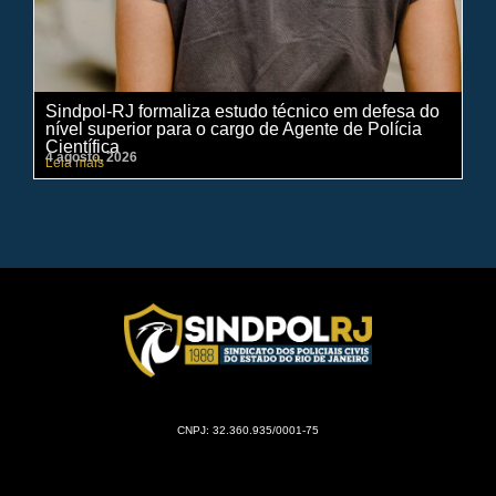
Sindpol-RJ formaliza estudo técnico em defesa do
IN
nível superior para o cargo de Agente de Polícia
ci
Científica
pe
4 agosto, 2026
31 
Leia mais
Lei
CNPJ: 32.360.935/0001-75