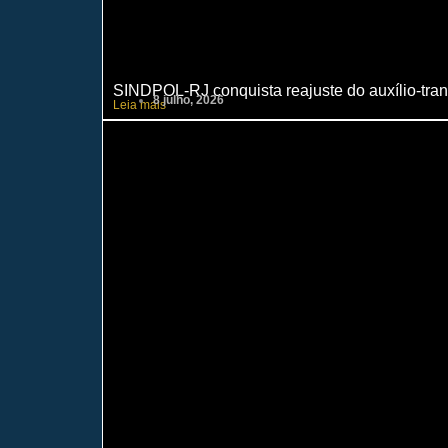
SINDPOL-RJ conquista reajuste do auxílio-trans
8 julho, 2026
Leia mais