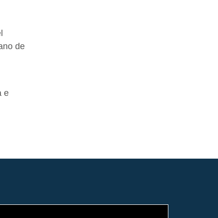
l
cano de
a e