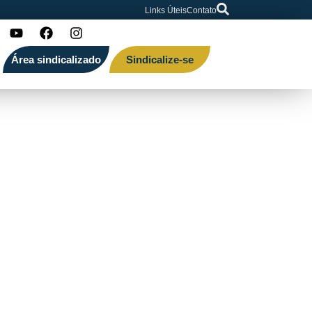
Links Úteis
Contato
Área sindicalizado
Sindicalize-se
ública