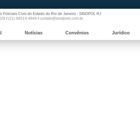
s Policiais Civis do Estado do Rio de Janeiro - SINDPOL RJ
428
/
(21) 98514-4949
/
contato@sindpolrj.com.br
l
Notícias
Convênios
Jurídico
odelo americano de segurança p