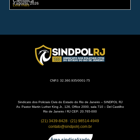
Científica
pe
4 agosto, 2026
31 
Leia mais
Lei
CNPJ: 32.360.935/0001-75
Sindicato dos Policiais Civis do Estado do Rio de Janeiro – SINDPOL RJ
Av. Pastor Martin Luther King Jr., 126, Office 2000, sala 710 – Del Castilho
Rio de Janeiro / RJ CEP: 20.765-000
(21) 3439-8428
/
(21) 98514-4949
contato@sindpolrj.com.br
Área sindicalizado