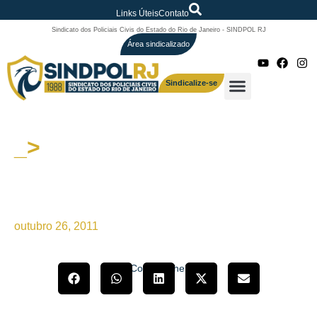
Links Úteis
Contato
Sindicato dos Policiais Civis do Estado do Rio de Janeiro - SINDPOL RJ
Área sindicalizado
Sindicalize-se
_>
Nota Oficial do SINDPOL RJ
sobre o Mandado de
Segurança dos Policiais Civis
outubro 26, 2011
Compartilhe!