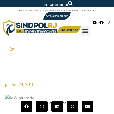
Links Úteis
Contato
Sindicato dos Policiais Civis do Estado do Rio de Janeiro - SINDPOL RJ
Área sindicalizado
Sindicalize-se
_>
O SINDPOL/COLPOL
parabenizam a todos os
servidores aposentados pelo
dia Nacional do Aposentado
janeiro 24, 2018
Compartilhe!