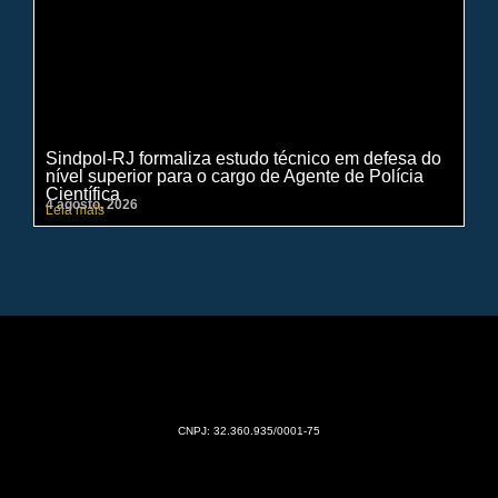
Sindpol-RJ formaliza estudo técnico em defesa do
IN
nível superior para o cargo de Agente de Polícia
ci
Científica
pe
4 agosto, 2026
31 
Leia mais
Lei
CNPJ: 32.360.935/0001-75