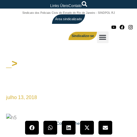
Links Úteis
Contato
Sindicato dos Policiais Civis do Estado do Rio de Janeiro - SINDPOL RJ
Área sindicalizado
Sindicalize-se
_>
Policiais Civis do Rio de
Janeiro são representados na
luta nacional
julho 13, 2018
Compartilhe!