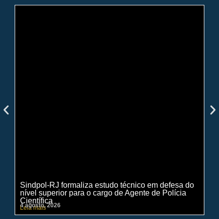
Sindpol-RJ formaliza estudo técnico em defesa do
IN
nível superior para o cargo de Agente de Polícia
ci
Científica
pe
4 agosto, 2026
31 
Leia mais
Lei