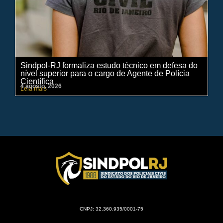
Sindpol-RJ formaliza estudo técnico em defesa do
IN
nível superior para o cargo de Agente de Polícia
ci
Científica
pe
4 agosto, 2026
31 
Leia mais
Lei
CNPJ: 32.360.935/0001-75