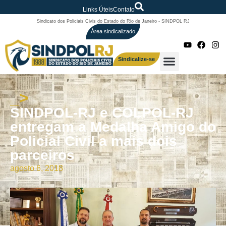
Links Úteis
Contato
Sindicato dos Policiais Civis do Estado do Rio de Janeiro - SINDPOL RJ
Área sindicalizado
Sindicalize-se
_>
SINDPOL-RJ e COLPOL-RJ
entregam a Medalha Amigo do
Policial Civil a mais dois
parceiros
agosto 6, 2018