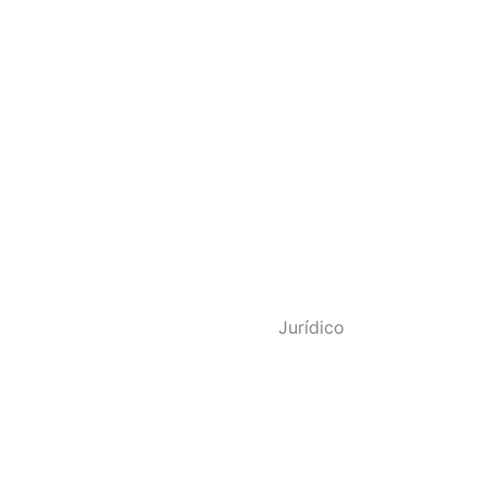
o - SINDPOL RJ
Jurídico