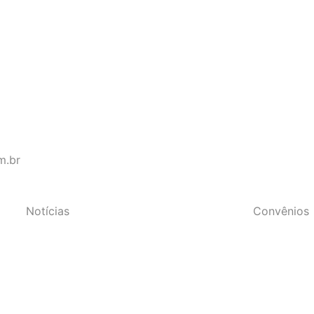
s do Estado do Rio de Janeir
m.br
Notícias
Convênios