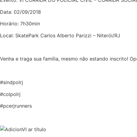
Evento: VI CORRIDA DO POLICIAL CIVIL – CORRIDA SOCIA
Data: 02/09/2018
Horário: 7h30min
Local: SkatePark Carlos Alberto Parizzi – Niterói/RJ
Venha e traga sua família, mesmo não estando inscrito! Op
#sindpolrj
#colpolrj
#pcerjrunners
Últimas notícias