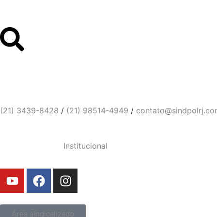
Links Úteis
Contato
Sindicato dos Policiais Civi
(21) 3439-8428
/
(21) 98514-4949
/
contato@sindpolrj.co
Institucional
Área sindicalizado