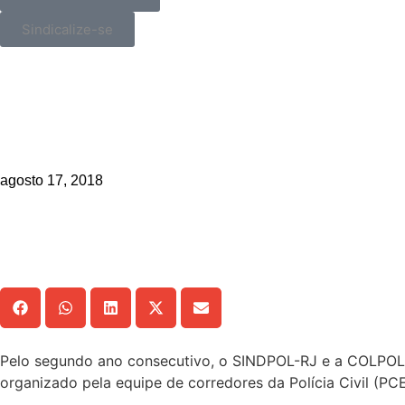
Sindicalize-se
_>
SINDPOL-RJ e COLPOL-RJ patroc
equipe PCERJ RUNNERS
agosto 17, 2018
Compartilhe!
Pelo segundo ano consecutivo, o SINDPOL-RJ e a COLPOL-RJ,
organizado pela equipe de corredores da Polícia Civil 