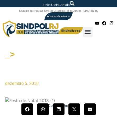
Links Úteis
Contato
Sindicato dos Policiais Civis do Estado do Rio de Janeiro - SINDPOL RJ
Área sindicalizado
Sindicalize-se
_>
SINDPOL-RJ/COLPOL-RJ
convidam para a Festa de
Natal 2018
dezembro 5, 2018
Compartilhe!