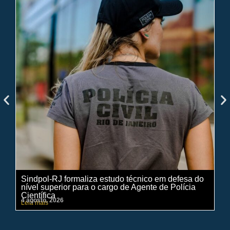
Sindpol-RJ formaliza estudo técnico em defesa do
IN
nível superior para o cargo de Agente de Polícia
ci
Científica
pe
4 agosto, 2026
31 
Leia mais
Lei