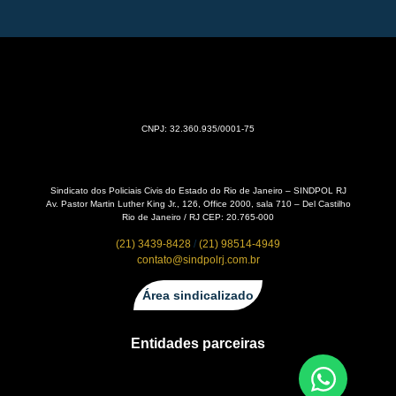
CNPJ: 32.360.935/0001-75
Sindicato dos Policiais Civis do Estado do Rio de Janeiro – SINDPOL RJ
Av. Pastor Martin Luther King Jr., 126, Office 2000, sala 710 – Del Castilho
Rio de Janeiro / RJ CEP: 20.765-000
(21) 3439-8428
/
(21) 98514-4949
contato@sindpolrj.com.br
Área sindicalizado
Entidades parceiras