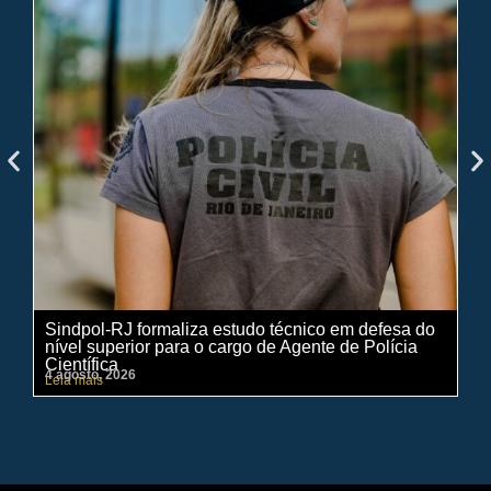
Sindpol-RJ formaliza estudo técnico em defesa do
IN
nível superior para o cargo de Agente de Polícia
ci
Científica
pe
4 agosto, 2026
31 
Leia mais
Lei