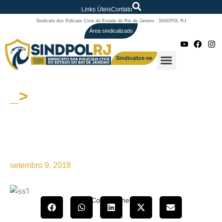
Links Úteis
Contato
Sindicato dos Policiais Civis do Estado do Rio de Janeiro - SINDPOL RJ
Área sindicalizado
Sindicalize-se
_>
SINDPOL-RJ/COLPOL-RJ
enviam ofício ao Chefe de
Polícia que fala sobre o valor
do RAS aos investigadores
setembro 9, 2018
Compartilhe!